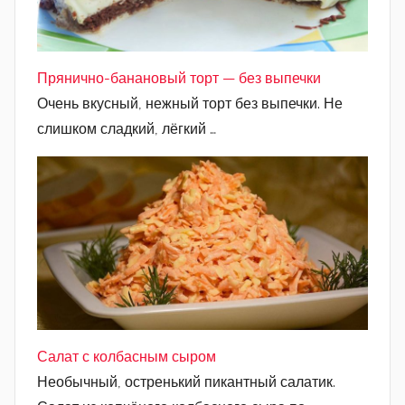
Прянично-банановый торт — без выпечки
Очень вкусный, нежный торт без выпечки. Не
слишком сладкий, лёгкий …
Салат с колбасным сыром
Необычный, остренький пикантный салатик.