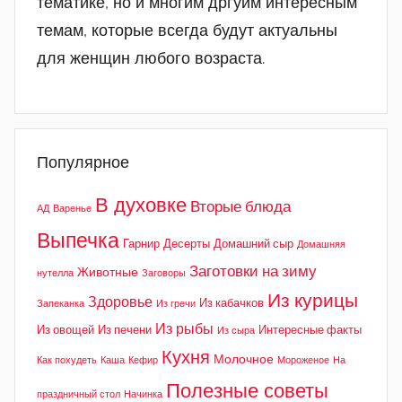
тематике, но и многим дргуим интересным
темам, которые всегда будут актуальны
для женщин любого возраста.
Популярное
В духовке
Вторые блюда
АД
Варенье
Выпечка
Гарнир
Десерты
Домашний сыр
Домашняя
Заготовки на зиму
Животные
нутелла
Заговоры
Из курицы
Здоровье
Из кабачков
Запеканка
Из гречи
Из рыбы
Из овощей
Из печени
Интересные факты
Из сыра
Кухня
Молочное
Как похудеть
Каша
Кефир
Мороженое
На
Полезные советы
праздничный стол
Начинка