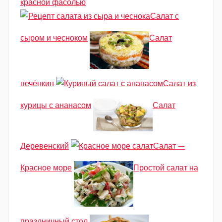
красной фасолью
Салат с
сыром и чесноком
Салат
печёнкин
Салат из
курицы с ананасом
Салат
Деревенский
Салат —
Красное море
Простой салат на
праздничный стол