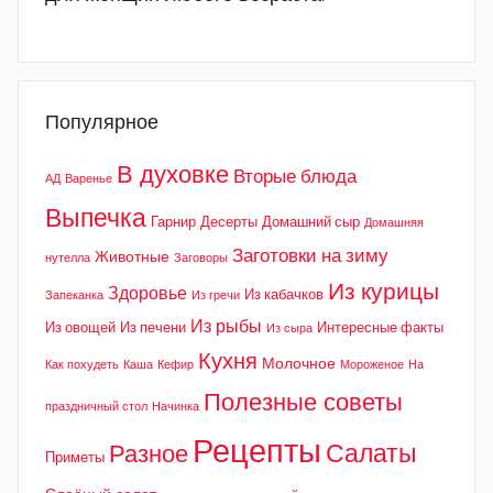
Популярное
В духовке
Вторые блюда
АД
Варенье
Выпечка
Гарнир
Десерты
Домашний сыр
Домашняя
Заготовки на зиму
Животные
нутелла
Заговоры
Из курицы
Здоровье
Из кабачков
Запеканка
Из гречи
Из рыбы
Из овощей
Из печени
Интересные факты
Из сыра
Кухня
Молочное
Как похудеть
Каша
Кефир
Мороженое
На
Полезные советы
праздничный стол
Начинка
Рецепты
Салаты
Разное
Приметы