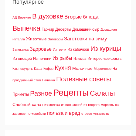
Популярное
В духовке
Вторые блюда
АД
Варенье
Выпечка
Гарнир
Десерты
Домашний сыр
Домашняя
Заготовки на зиму
Животные
нутелла
Заговоры
Из курицы
Здоровье
Из кабачков
Запеканка
Из гречи
Из рыбы
Из овощей
Из печени
Интересные факты
Из сыра
Кухня
Молочное
Как похудеть
Каша
Кефир
Мороженое
На
Полезные советы
праздничный стол
Начинка
Рецепты
Салаты
Разное
Приметы
Слоёный салат
из молока
из пельменей
из творога
морковь
на
польза и вред
желание
по-корейски
стресс
усталость