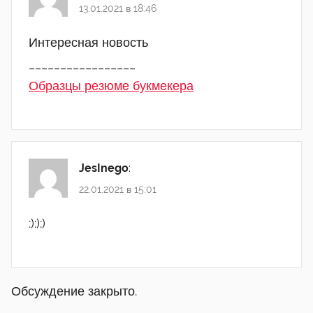
13.01.2021 в 18:46
Интересная новость
_________________
Образцы резюме букмекера
JesInego
:
22.01.2021 в 15:01
:):):)
Обсуждение закрыто.