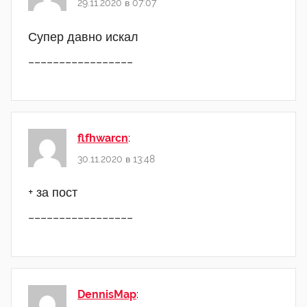
29.11.2020 в 07:07
Супер давно искал
_________________
flfhwarcn
:
30.11.2020 в 13:48
+ за пост
_________________
DennisMap
: